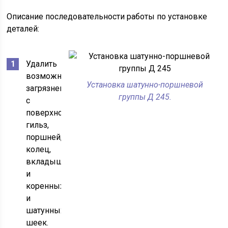
Описание последовательности работы по установке
деталей:
Удалить
возможные
Установка шатунно-поршневой
загрязнения
группы Д 245.
с
поверхности
гильз,
поршней,
колец,
вкладышей
и
коренных
и
шатунных
шеек.