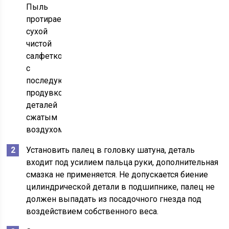
Пыль
протирается
сухой
чистой
салфеткой
с
последующей
продувкой
деталей
сжатым
воздухом.
Установить палец в головку шатуна, деталь
входит под усилием пальца руки, дополнительная
смазка не применяется. Не допускается биение
цилиндрической детали в подшипнике, палец не
должен выпадать из посадочного гнезда под
воздействием собственного веса.