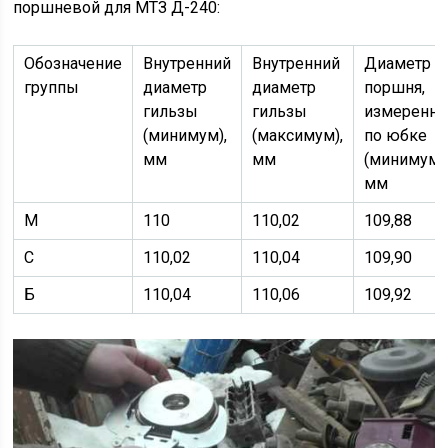
поршневой для МТЗ Д-240:
Обозначение
Внутренний
Внутренний
Диаметр
группы
диаметр
диаметр
поршня,
гильзы
гильзы
измеренн
(минимум),
(максимум),
по юбке
мм
мм
(минимум)
мм
М
110
110,02
109,88
С
110,02
110,04
109,90
Б
110,04
110,06
109,92