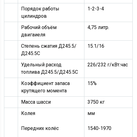
Порядок работы
1-2-3-4
цилиндров
Рабочий объём
4,75 литр.
двигаиеля
Степень сжатия Д245.5/
15.1/16
Д245.5С
Удельный расход
226/232 г/кВт.час
топлива Д245.5/Д245.5С
Коэффициент запаса
15%
крутящего момента
Масса шасси
3750 кг
Колея
мм
Передних колёс
1540-1970