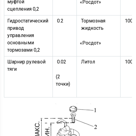
муфтой
«Росдот»
сцепления 0,2
Гидростатический
0.2
Тормозная
1000
привод
жидкость
управления
основными
«Росдот»
тормозами 0,2
Шарнир рулевой
0.02
Литол
1000
тяги
(2
точки)