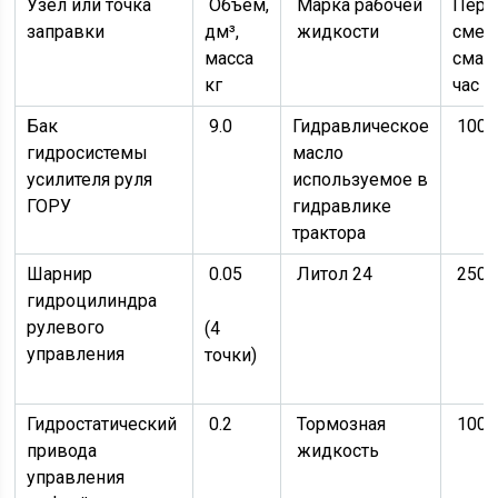
Узел или точка
Объём,
Марка рабочей
Пери
заправки
дм³,
жидкости
смен
масса
смазк
кг
час
Бак
9.0
Гидравлическое
1000
гидросистемы
масло
усилителя руля
используемое в
ГОРУ
гидравлике
трактора
Шарнир
0.05
Литол 24
250
гидроцилиндра
рулевого
(4
управления
точки)
Гидростатический
0.2
Тормозная
1000
привода
жидкость
управления