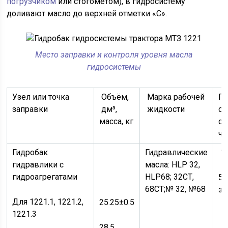
погрузчиком
или стогомётом), в гидросистему
доливают масло до верхней отметки «С».
Место заправки и контроля уровня масла
гидросистемы
Узел или точка
Объём,
Марка рабочей
Пе
заправки
дм³,
жидкости
см
масса, кг
см
ча
Гидробак
Гидравлические
1
гидравлики с
масла: HLP 32,
гидроагрегатами
HLP68; 32СТ,
50
68СТ;№ 32, №68
за
Для 1221.1, 1221.2,
25.25±0.5
1221.3
28.5