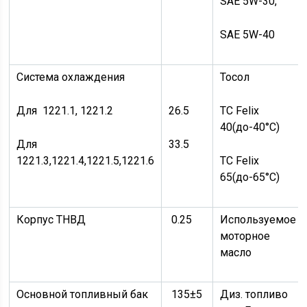
SAE 5W-30,
SAE 5W-40
Система охлаждения
Тосол
Для 1221.1, 1221.2
26.5
ТС Felix
40(до-40°С)
Для
33.5
1221.3,1221.4,1221.5,1221.6
ТС Felix
65(до-65°С)
Корпус ТНВД
0.25
Используемое
моторное
масло
Основной топливный бак
135±5
Диз. топливо