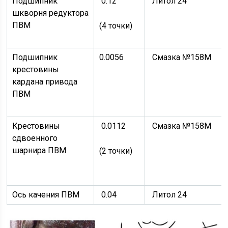
Подшипник
0.12
Литол 24
шкворня редуктора
ПВМ
(4 точки)
Подшипник
0.0056
Смазка №158М
крестовины
кардана привода
ПВМ
Крестовины
0.0112
Смазка №158М
сдвоенного
шарнира ПВМ
(2 точки)
Ось качения ПВМ
0.04
Литол 24